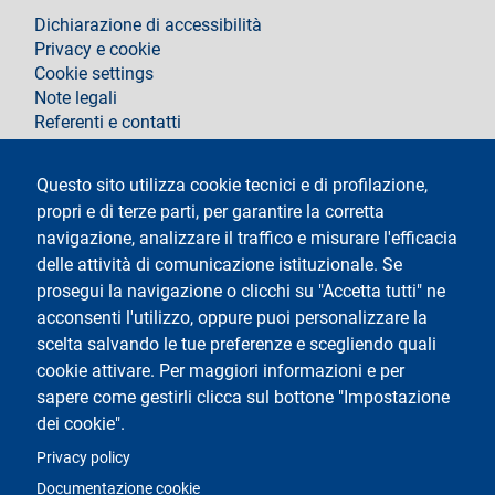
footer
Dichiarazione di accessibilità
Privacy e cookie
Cookie settings
Note legali
Referenti e contatti
Segui La Statale su
Questo sito utilizza cookie tecnici e di profilazione,
propri e di terze parti, per garantire la corretta
navigazione, analizzare il traffico e misurare l'efficacia
delle attività di comunicazione istituzionale. Se
prosegui la navigazione o clicchi su "Accetta tutti" ne
acconsenti l'utilizzo, oppure puoi personalizzare la
Testo
Università degli Studi di Milano
scelta salvando le tue preferenze e scegliendo quali
Via Festa del Perdono 7 - 20122 Milano
cookie attivare. Per maggiori informazioni e per
Tel.
+39 02 5032 5032
Posta Elettronica Certificata
sapere come gestirli clicca sul bottone "Impostazione
dei cookie".
Logo
Privacy policy
Documentazione cookie