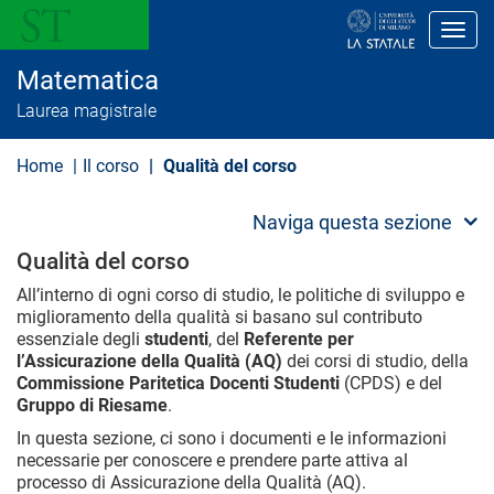
S
a
Toggl
l
t
Matematica
a
a
Laurea magistrale
l
c
o
Home
Il corso
Qualità del corso
n
t
e
Naviga questa sezione
n
u
Qualità del corso
t
o
All’interno di ogni corso di studio, le politiche di sviluppo e
p
miglioramento della qualità si basano sul contributo
r
essenziale degli
studenti
, del
Referente per
i
l’Assicurazione della Qualità (AQ)
dei corsi di studio, della
n
Commissione Paritetica Docenti Studenti
(CPDS) e del
c
i
Gruppo di Riesame
.
p
In questa sezione, ci sono i documenti e le informazioni
a
l
necessarie per conoscere e prendere parte attiva al
e
processo di Assicurazione della Qualità (AQ).